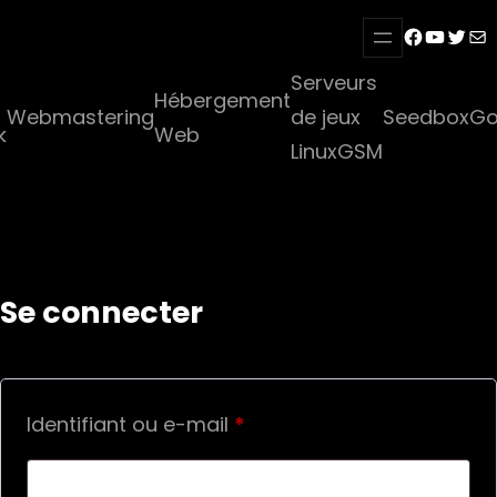
Aller
Facebook
YouTub
Twitt
E-mai
au
Serveurs
contenu
Hébergement
Webmastering
de jeux
Seedbox
Go
k
Web
LinuxGSM
Se connecter
Obligatoire
Identifiant ou e-mail
*