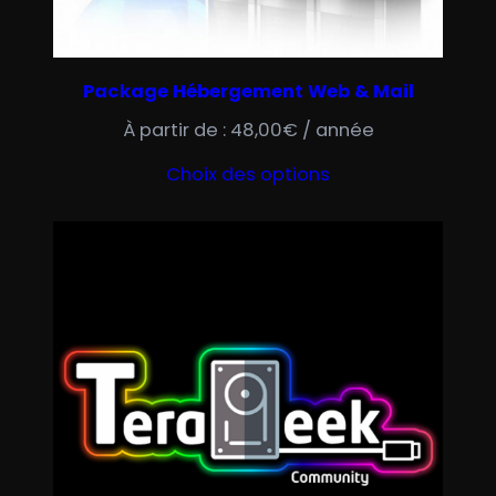
N
P
R
Package Hébergement Web & Mail
O
M
À partir de :
48,00
€
/ année
O
Choix des options
T
I
O
N