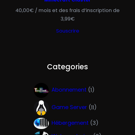
40,00
€
/ mois et des frais d’inscription de
3,99
€
Souscrire
Categories
1
Abonnement
1
p
1
r
Game Server
11
1
o
3
Hébergement
3
p
d
p
r
u