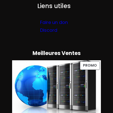
Liens utiles
Faire un don
Discord
Meilleures Ventes
P
PROMO
R
O
D
U
I
T
E