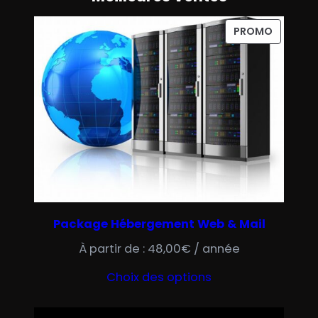
P
PROMO
R
O
D
U
I
T
E
N
P
R
Package Hébergement Web & Mail
O
M
À partir de :
48,00
€
/ année
O
Choix des options
T
I
O