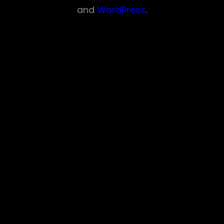
t
and
WordPress
.
s