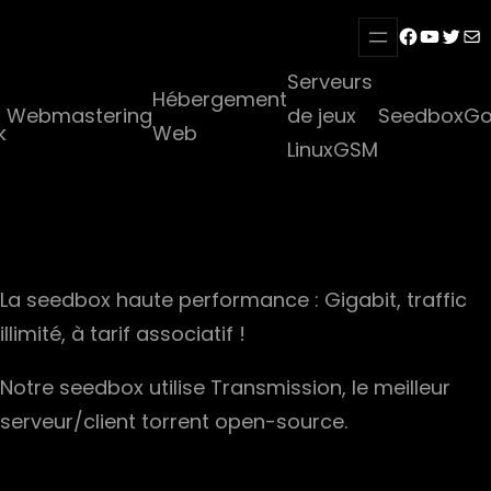
Aller
Facebook
YouTub
Twitt
E-mai
au
Serveurs
contenu
Hébergement
Webmastering
de jeux
Seedbox
Go
k
Web
LinuxGSM
La seedbox haute performance : Gigabit, traffic
illimité, à tarif associatif !
Notre seedbox utilise Transmission, le meilleur
serveur/client torrent open-source.