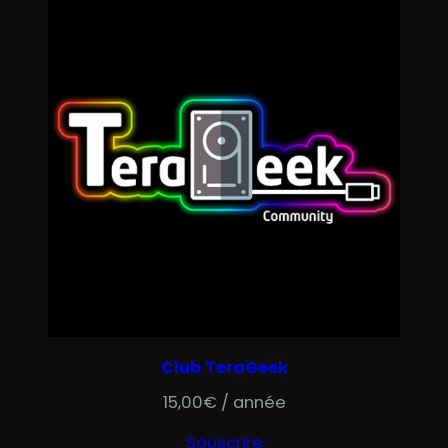
N
Club TeraGeek
15,00
€
/ année
Souscrire