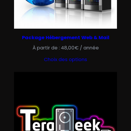
T
E
N
P
R
Package Hébergement Web & Mail
O
M
À partir de :
48,00
€
/ année
O
Choix des options
T
I
O
N