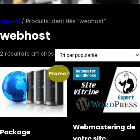
Accueil
/ Produits identifiés “webhost”
webhost
Trié
2 résultats affichés
par
popularité
Promo !
Webmastering de
Package
votre site