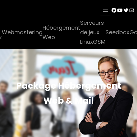
Aller
Facebook
YouTub
Twitt
E-mai
au
Serveurs
contenu
Hébergement
Webmastering
de jeux
Seedbox
Go
k
Web
LinuxGSM
Package Hébergement
Web & Mail