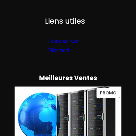
la
la
page
page
du
Liens utiles
du
produ
produit
Faire un don
Discord
Meilleures Ventes
P
PROMO
R
O
D
U
I