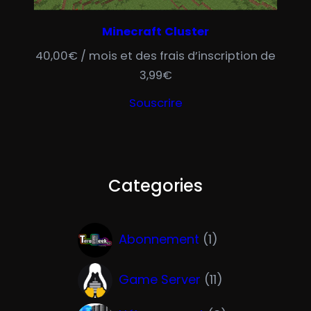
Minecraft Cluster
40,00
€
/ mois et des frais d’inscription de
3,99
€
Souscrire
Categories
1
Abonnement
1
p
1
r
Game Server
11
1
o